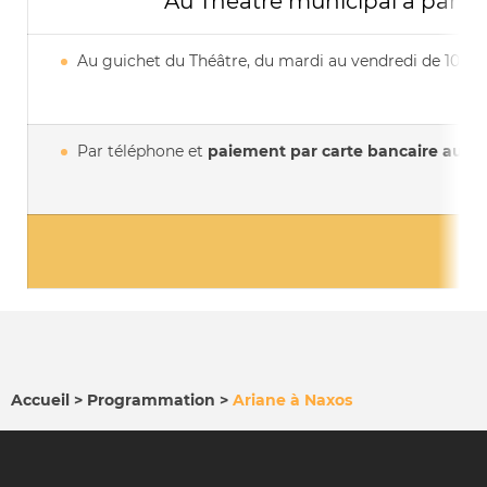
Au Théâtre municipal à partir
Au guichet du Théâtre, du mardi au vendredi de 10h à
Par téléphone et
paiement par carte bancaire au
03
Accueil
Programmation
Ariane à Naxos
FIL
D'ARIANE