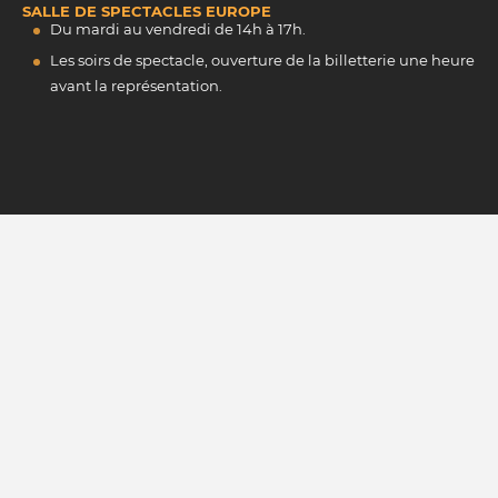
SALLE DE SPECTACLES EUROPE
Du mardi au vendredi de 14h à 17h.
Les soirs de spectacle, ouverture de la billetterie une heure
avant la représentation.
INSCRIVEZ-VOUS À NOTRE NEWSLETTER
M'INSCRIRE
La protection de vos données personnelles, c'est important !
© 2026 une réalisation
maetva.com
-
Mentions légales
-
Politique
des cookies
-
Archives