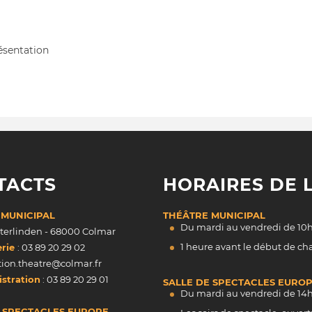
ésentation
TACTS
HORAIRES DE L
 MUNICIPAL
THÉÂTRE MUNICIPAL
Du mardi au vendredi de 10h
nterlinden - 68000 Colmar
1 heure avant le début de c
erie
: 03 89 20 29 02
tion.theatre@colmar.fr
stration
: 03 89 20 29 01
SALLE DE SPECTACLES EURO
Du mardi au vendredi de 14h
E SPECTACLES EUROPE