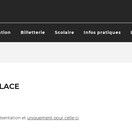
tion
Billetterie
Scolaire
Infos pratiques
ATION
IPALE
PLACE
ésentation et
uniquement pour celle-ci