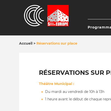
Aller
au
contenu
principal
Programma
NAVIG
PRINC
Accueil
Réservations sur place
FIL
D'ARIANE
RÉSERVATIONS SUR 
Théâtre Municipal
:
Du mardi au vendredi de 10h à 13h
1 heure avant le début de chaque repr