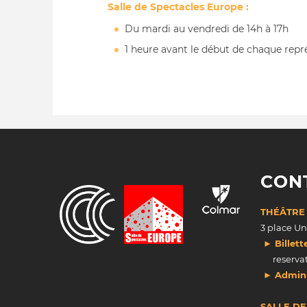
Salle de Spectacles Europe :
Du mardi au vendredi de 14h à 17h
1 heure avant le début de chaque repr
CON
THÉÂTRE
3 place U
► Billett
reserva
► Admini
SALLE D