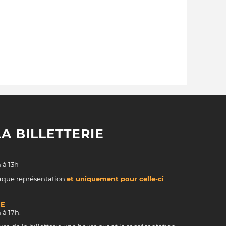
A BILLETTERIE
 à 13h
haque représentation
et uniquement pour celle-ci
.
PE
 à 17h.