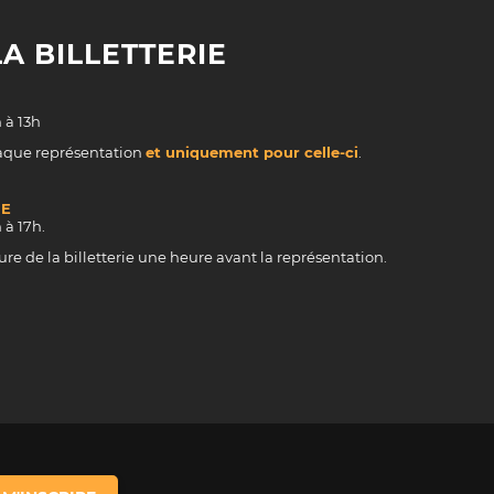
A BILLETTERIE
 à 13h
haque représentation
et uniquement pour celle-ci
.
PE
 à 17h.
ure de la billetterie une heure avant la représentation.