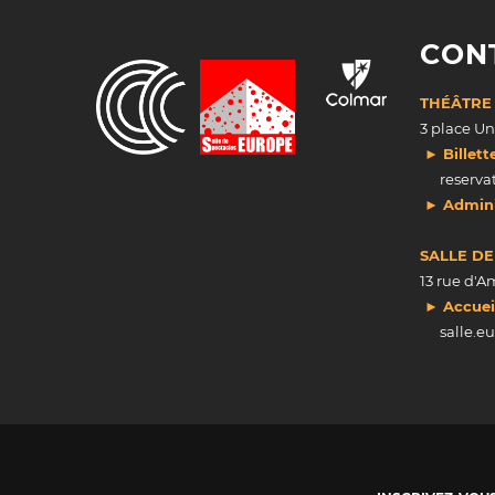
CON
THÉÂTRE
3 place U
► Billett
reserva
► Admini
SALLE D
13 rue d'
► Accueil 
salle.e