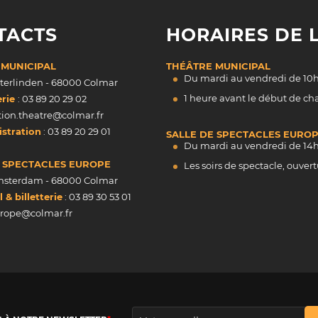
TACTS
HORAIRES DE L
 MUNICIPAL
THÉÂTRE MUNICIPAL
Du mardi au vendredi de 10h
nterlinden - 68000 Colmar
1 heure avant le début de c
erie
: 03 89 20 29 02
tion.theatre@colmar.fr
stration
: 03 89 20 29 01
SALLE DE SPECTACLES EURO
Du mardi au vendredi de 14h
E SPECTACLES EUROPE
Les soirs de spectacle, ouvert
Amsterdam - 68000 Colmar
& billetterie
: 03 89 30 53 01
urope@colmar.fr