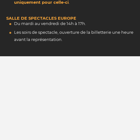
uniquement pour celle-ci
.
SALLE DE SPECTACLES EUROPE
Du mardi au vendredi de 14h à 17h.
Les soirs de spectacle, ouverture de la billetterie une heure
avant la représentation.
INSCRIVEZ-VOUS À NOTRE NEWSLETTER
M'INSCRIRE
La protection de vos données personnelles, c'est important !