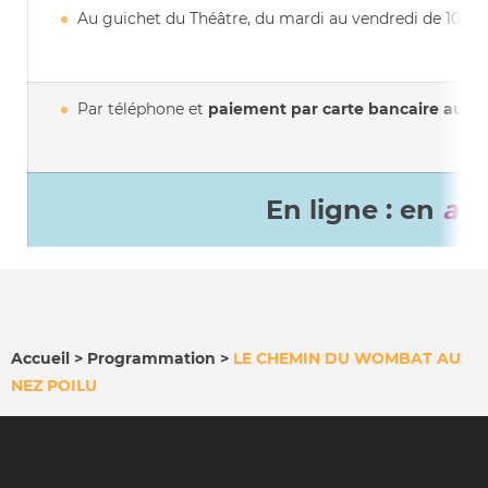
Au guichet du Théâtre, du mardi au vendredi de 10h à
Par téléphone et
paiement par carte bancaire au
03
En ligne : en
ab
Accueil
Programmation
LE CHEMIN DU WOMBAT AU
NEZ POILU
FIL
D'ARIANE