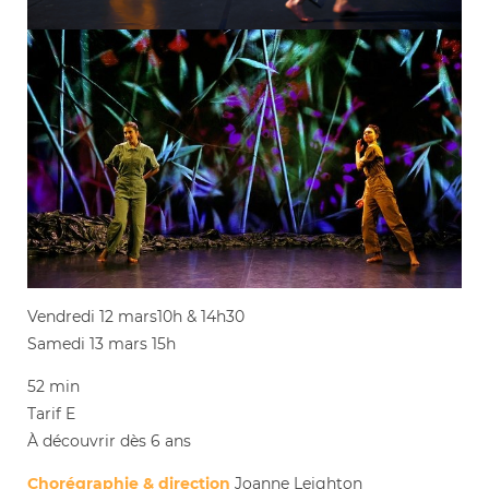
Vendredi 12 mars10h & 14h30
Samedi 13 mars 15h
52 min
Tarif E
À découvrir dès 6 ans
Chorégraphie & direction
Joanne Leighton