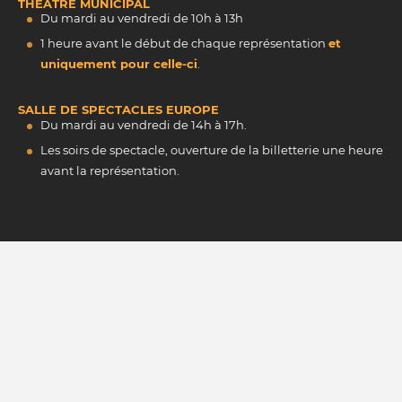
THÉÂTRE MUNICIPAL
Du mardi au vendredi de 10h à 13h
1 heure avant le début de chaque représentation
et
uniquement pour celle-ci
.
SALLE DE SPECTACLES EUROPE
Du mardi au vendredi de 14h à 17h.
Les soirs de spectacle, ouverture de la billetterie une heure
avant la représentation.
INSCRIVEZ-VOUS À NOTRE NEWSLETTER
M'INSCRIRE
La protection de vos données personnelles, c'est important !