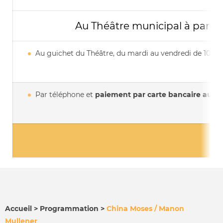
Au Théâtre municipal à partir
Au guichet du Théâtre, du mardi au vendredi de 10h à
Par téléphone et
paiement par carte bancaire au
03
Accueil
Programmation
China Moses / Manon
Mullener