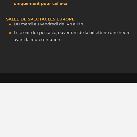
uniquement pour celle-ci
.
SALLE DE SPECTACLES EUROPE
Du mardi au vendredi de 14h à 17h.
Les soirs de spectacle, ouverture de la billetterie une heure
avant la représentation.
INSCRIVEZ-VOUS À NOTRE NEWSLETTER
M'INSCRIRE
La protection de vos données personnelles, c'est important !
© 2026 une réalisation
maetva.com
-
Mentions légales
-
Politique