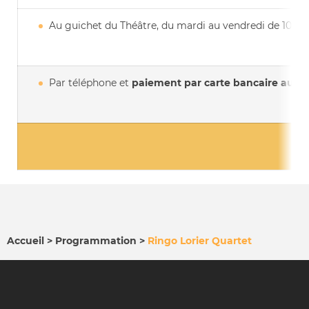
Au guichet du Théâtre, du mardi au vendredi de 10h à
Par téléphone et
paiement par carte bancaire au
03
Accueil
Programmation
Ringo Lorier Quartet
FIL
D'ARIANE