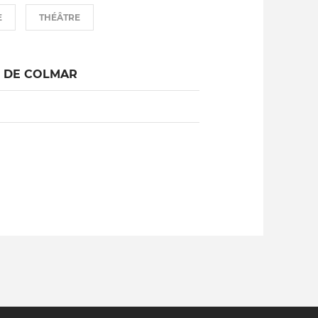
E
THÉÂTRE
L DE COLMAR