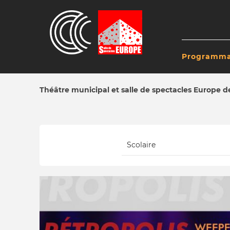
Aller
au
contenu
principal
Programma
NAVIG
PRINC
Théâtre municipal et salle de spectacles Europe 
FIL
D'ARIANE
Scolaire